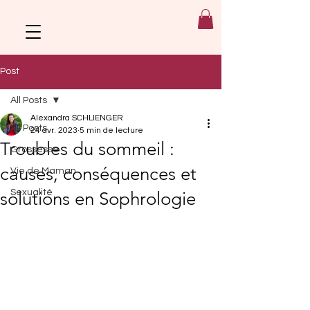
Post
All Posts
Alexandra SCHLIENGER
All Posts
24 avr. 2023
5 min de lecture
Troubles du sommeil :
Grossesse
causes, conséquences et
Vie de Maman
Sexualité
solutions en Sophrologie