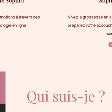
e Sophro
Soph
émotions à travers des
Vivez la grossesse en a
logie en ligne
préparez votre accouch
nai
Qui suis-je ?